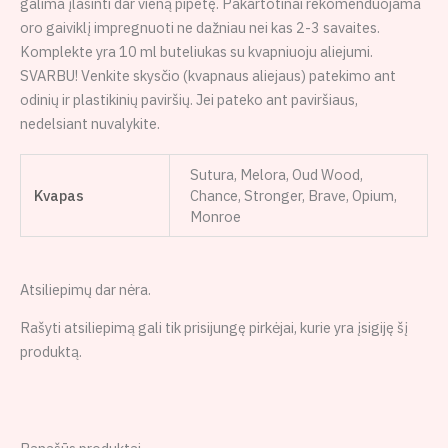
galima įlašinti dar vieną pipetę. Pakartotinai rekomenduojama
oro gaiviklį impregnuoti ne dažniau nei kas 2-3 savaites.
Komplekte yra 10 ml buteliukas su kvapniuoju aliejumi.
SVARBU!
Venkite skysčio (kvapnaus aliejaus) patekimo ant
odinių ir plastikinių paviršių. Jei pateko ant paviršiaus,
nedelsiant
nuvalykite
.
Sutura, Melora, Oud Wood,
Kvapas
Chance, Stronger, Brave, Opium,
Monroe
Atsiliepimų dar nėra.
Rašyti atsiliepimą gali tik prisijungę pirkėjai, kurie yra įsigiję šį
produktą.