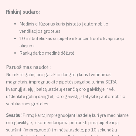
Rinkinį sudaro:
Medinis difūzorius kuris įsistato į automobilio
ventiliacijos groteles
10 ml buteliukas su pipete ir koncentruotu kvapniuoju
aliejumi
Rankų darbo medinė dėžutė
Paruošimas naudoti:
Nuimkite galinį oro gaiviklio dangtelį kuris tvirtinamas
magnetais, impregnuokite pipetės pagalba turimą SERA
kvapnųjį aliejų į baltą lazdelę esančią oro gaiviklyje ir vėl
uždenkite galinį dangtelį. Oro gaiviklį įstatykite į automobilio
ventiliacines groteles.
Svarbu!
Pirmą kartą impregnuojant lazdelę kuri yra mediniame
oro gaiviklyje, rekomenduojama pritraukti pilną pipetę ir ją
sulašinti (impregnuoti) į minėtą lazdelę, po 10 sekundžių