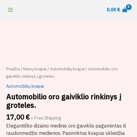
Pereiti
content
0,00
€
prie
turinio
produkto
kiekis:
Automobilio
oro
gaiviklio
rinkinys
į
Pradžia
/
Namų kvapai
/
Automobilių kvapai
/ Automobilio oro
groteles.
gaiviklio rinkinys į groteles.
Automobilių kvapai
Automobilio oro gaiviklio rinkinys į
groteles.
17,00
€
+ Free Shipping
Elegantiško dizaino medinis oro gaiviklis pagamintas iš
raudonmedžio medienos. Pasirinktus kvapus skleidžia