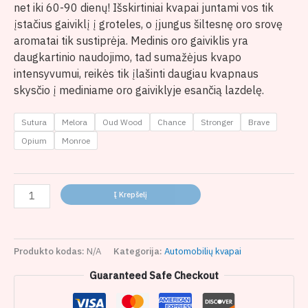
net iki 60-90 dienų! Išskirtiniai kvapai juntami vos tik
įstačius gaiviklį į groteles, o įjungus šiltesnę oro srovę
aromatai tik sustiprėja. Medinis oro gaiviklis yra
daugkartinio naudojimo, tad sumažėjus kvapo
intensyvumui, reikės tik įlašinti daugiau kvapnaus
skysčio į mediniame oro gaiviklyje esančią lazdelę.
Sutura
Melora
Oud Wood
Chance
Stronger
Brave
Opium
Monroe
Į Krepšelį
Produkto kodas:
N/A
Kategorija:
Automobilių kvapai
Guaranteed Safe Checkout