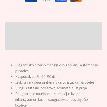
Aprašymas
Papildoma informacija
Atsiliepimai (0)
Elegantiško dizaino medinis oro gaiviklis į automobilio
groteles.
Kvapus skleidžia 60-90 dienų.
Išskirtiniai kvapai juntami iš karto įstačius į groteles.
Įjungus šiltesnę oro srovę, aromatai sustiprėja.
Daugkartinio naudojimo: sumažėjus kvapo
intensyvumui, įlašinti daugiau kvapnaus skysčio į
lazdelę.