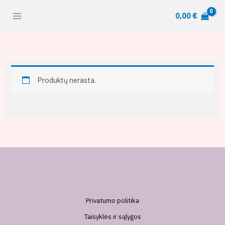
Pereiti
content
0,00
€
prie
turinio
Produktų nerasta.
Privatumo politika
Taisyklės ir sąlygos