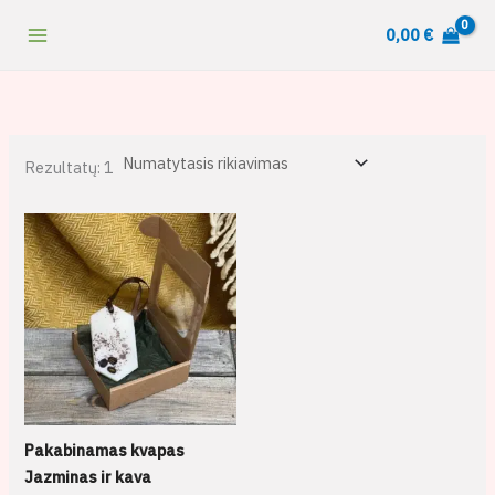
Pereiti
content
0,00
€
prie
turinio
Rezultatų: 1
Pakabinamas kvapas
Jazminas ir kava