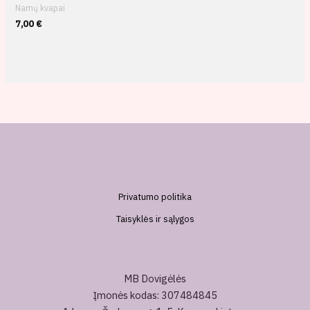
Namų kvapai
7,00
€
Privatumo politika
Taisyklės ir sąlygos
MB Dovigėlės
Įmonės kodas: 307484845