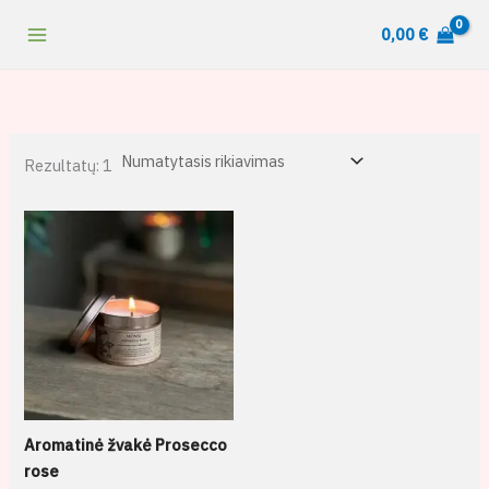
Pereiti
content
0,00
€
prie
turinio
Rezultatų: 1
Price
range:
9,00 €
through
18,00 €
Aromatinė žvakė Prosecco
rose