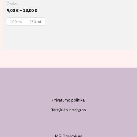
Žvakės
9,00
€
–
18,00
€
100 ml.
250 ml.
Privatumo politika
Taisyklės ir sąlygos
MB Dovigėlės