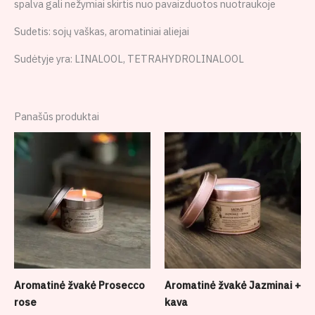
spalva gali nežymiai skirtis nuo pavaizduotos nuotraukoje
Sudetis: sojų vaškas, aromatiniai aliejai
Sudėtyje yra: LINALOOL, TETRAHYDROLINALOOL
Panašūs produktai
Price
Price
range:
range:
9,00 €
9,00 €
through
through
18,00 €
18,00 €
Aromatinė žvakė Prosecco
Aromatinė žvakė Jazminai +
rose
kava