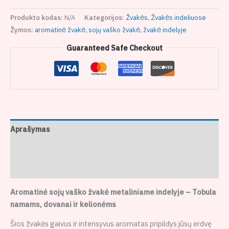
Produkto kodas:
N/A
Kategorijos:
Žvakės
,
Žvakės indeliuose
Žymos:
aromatinė žvakė
,
sojų vaško žvakė
,
žvakė indelyje
Guaranteed Safe Checkout
Aprašymas
Papildoma informacija
Atsiliepimai (0)
Aromatinė sojų vaško žvakė metaliniame indelyje – Tobula
namams, dovanai ir kelionėms
Šios žvakės gaivus ir intensyvus aromatas pripildys jūsų erdvę