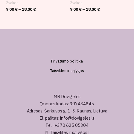
Žvakės
Žvakės
9,00
€
–
18,00
€
9,00
€
–
18,00
€
Privatumo politika
Taisyklės ir sąlygos
MB Dovigėlės
Įmonės kodas: 307484845
Adresas: Šarkuvos g. 1-5, Kaunas, Lietuva
El. paštas: info@dovigeles.lt
Tel.: +370 625 05304
📄
Taisyklės ir sąlygos
|