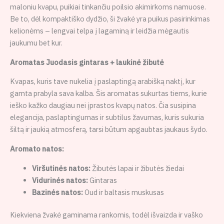
maloniu kvapu, puikiai tinkančiu poilsio akimirkoms namuose.
Be to, dėl kompaktiško dydžio, ši žvakė yra puikus pasirinkimas
kelionėms – lengvai telpa į lagaminą ir leidžia mėgautis
jaukumu bet kur.
Aromatas Juodasis gintaras + laukinė žibutė
Kvapas, kuris tave nukelia į paslaptingą arabišką naktį, kur
gamta prabyla sava kalba. Šis aromatas sukurtas tiems, kurie
ieško kažko daugiau nei įprastos kvapų natos. Čia susipina
elegancija, paslaptingumas ir subtilus žavumas, kuris sukuria
šiltą ir jaukią atmosferą, tarsi būtum apgaubtas jaukaus šydo.
Aromato natos:
Viršutinės natos:
Žibutės lapai ir žibutės žiedai
Vidurinės natos:
Gintaras
Bazinės natos:
Oud ir baltasis muskusas
Kiekviena žvakė gaminama rankomis, todėl išvaizda ir vaško