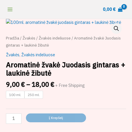
Pereiti
content
0,00
€
prie
turinio
Price
produkto
range:
kiekis:
9,00 €
Aromatinė
Pradžia
/
Žvakės
/
Žvakės indeliuose
/ Aromatinė žvakė Juodasis
through
žvakė
gintaras + laukinė žibutė
18,00 €
Juodasis
Žvakės
,
Žvakės indeliuose
gintaras
Aromatinė žvakė Juodasis gintaras +
+
laukinė
laukinė žibutė
žibutė
9,00
€
–
18,00
€
+ Free Shipping
100 ml.
250 ml.
Į Krepšelį