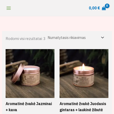
Pereiti
content
0,00
€
prie
turinio
Rodomi visi rezultatai: 3
Price
Price
range:
range:
9,00 €
9,00 €
through
through
18,00 €
18,00 €
Aromatinė žvakė Jazminai
Aromatinė žvakė Juodasis
+ kava
gintaras + laukinė žibutė