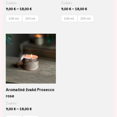
Žvakės
Žvakės
9,00
€
–
18,00
€
9,00
€
–
18,00
€
100 ml.
250 ml.
100 ml.
250 ml.
Price
range:
9,00 €
through
18,00 €
Aromatinė žvakė Prosecco
rose
Žvakės
9,00
€
–
18,00
€