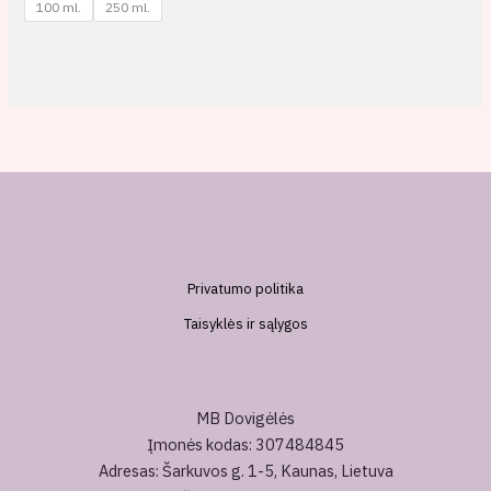
100 ml.
250 ml.
Privatumo politika
Taisyklės ir sąlygos
MB Dovigėlės
Įmonės kodas: 307484845
Adresas: Šarkuvos g. 1-5, Kaunas, Lietuva