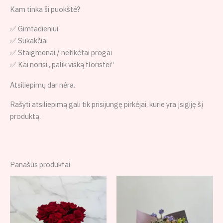
Kam tinka ši puokštė?
✅ Gimtadieniui
✅ Sukakčiai
✅ Staigmenai / netikėtai progai
✅ Kai norisi „palik viską floristei“
Atsiliepimų dar nėra.
Rašyti atsiliepimą gali tik prisijungę pirkėjai, kurie yra įsigiję šį
produktą.
Panašūs produktai