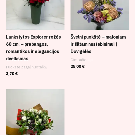
Lankstytos Explorer rožės
Švelni puokštė – maloniam
60 cm. – prabangos,
ir šiltam nustebinimui |
romantikos ir elegancijos
Dovigėlės
dvelksmas.
Gimtadieniui
25,00
€
Puokštė pagal nuotaiką
3,70
€