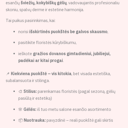
esančių
šviežių, kokybiškų gėlių
, vadovaujantis profesionaliu
skoniu, spalvų derme ir estetine harmonija.
Tai puikus pasirinkimas, kai:
norisi
išskirtinės puokštės be galvos skausmo
,
pasitikite floristės kūrybiškumu,
ieškote
gražios dovanos gimtadieniui, jubiliejui,
padėkai ar kitai progai
.
📌
Kiekviena puokštė – vis kitokia
, bet visada estetiška,
subalansuota ir stilinga.
🎨
Stilius:
parenkamas floristės (pagal sezoną, gėlių
pasiūlą ir estetiką)
🌸
Gėlės:
iš tuo metu salone esančio asortimento
📦
Nuotrauka:
pavyzdinė – reali puokštė gali skirtis