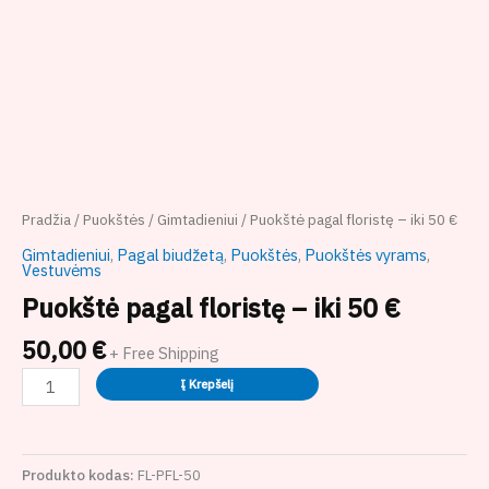
Pradžia
/
Puokštės
/
Gimtadieniui
/ Puokštė pagal floristę – iki 50 €
Gimtadieniui
,
Pagal biudžetą
,
Puokštės
,
Puokštės vyrams
,
Vestuvėms
Puokštė pagal floristę – iki 50 €
50,00
€
+ Free Shipping
Į Krepšelį
Produkto kodas:
FL-PFL-50