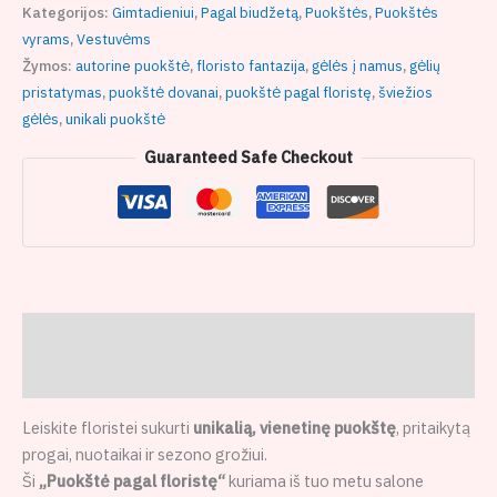
Kategorijos:
Gimtadieniui
,
Pagal biudžetą
,
Puokštės
,
Puokštės
vyrams
,
Vestuvėms
Žymos:
autorine puokštė
,
floristo fantazija
,
gėlės į namus
,
gėlių
pristatymas
,
puokštė dovanai
,
puokštė pagal floristę
,
šviežios
gėlės
,
unikali puokštė
Guaranteed Safe Checkout
Aprašymas
Atsiliepimai (0)
Leiskite floristei sukurti
unikalią, vienetinę puokštę
, pritaikytą
progai, nuotaikai ir sezono grožiui.
Ši
„Puokštė pagal floristę“
kuriama iš tuo metu salone