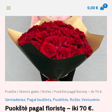
Pereiti
content
0,00
€
prie
turinio
produkto
kiekis:
Puokštė
pagal
floristę
-
iki
70
€.
Pradžia
/
Skintos gėlės
/
Rožės
/ Puokštė pagal floristę – iki 70 €.
Gimtadieniui
,
Pagal biudžetą
,
Puokštės
,
Rožės
,
Vestuvėms
Puokštė pagal floristę – iki 70 €.