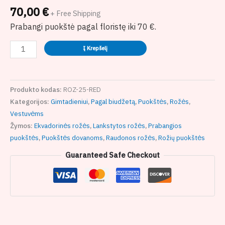
70,00
€
+ Free Shipping
Prabangi puokštė pagal floristę iki 70 €.
Į Krepšelį
Produkto kodas:
ROZ-25-RED
Kategorijos:
Gimtadieniui
,
Pagal biudžetą
,
Puokštės
,
Rožės
,
Vestuvėms
Žymos:
Ekvadorinės rožės
,
Lankstytos rožės
,
Prabangios
puokštės
,
Puokštės dovanoms
,
Raudonos rožės
,
Rožių puokštės
Guaranteed Safe Checkout