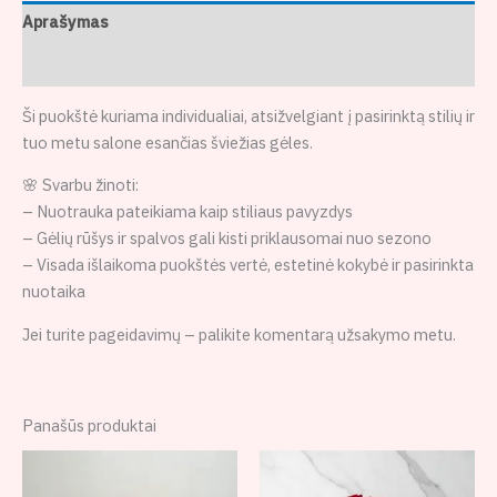
Aprašymas
Atsiliepimai (0)
Ši puokštė kuriama individualiai, atsižvelgiant į pasirinktą stilių ir
tuo metu salone esančias šviežias gėles.
🌸 Svarbu žinoti:
– Nuotrauka pateikiama kaip stiliaus pavyzdys
– Gėlių rūšys ir spalvos gali kisti priklausomai nuo sezono
– Visada išlaikoma puokštės vertė, estetinė kokybė ir pasirinkta
nuotaika
Jei turite pageidavimų – palikite komentarą užsakymo metu.
Panašūs produktai