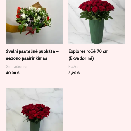
Švelni pastelinė puokštė –
Explorer rožė 70 cm
sezono pasirinkimas
(Ekvadorinė)
Gimtadieniui
Rožės
40,00
€
3,20
€