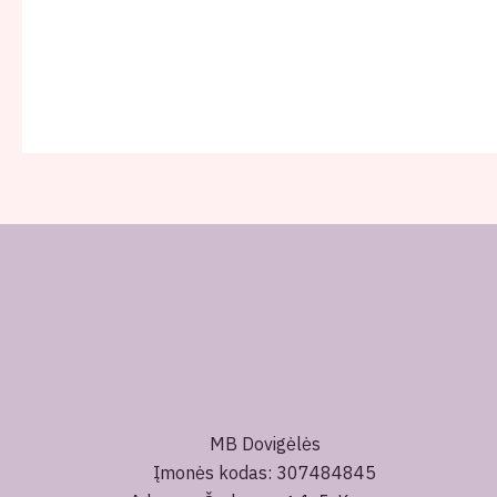
MB Dovigėlės
Įmonės kodas: 307484845