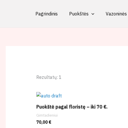
Pereiti
content
prie
Pagrindinis
Puokštės
Vazoninės
turinio
Rezultatų: 1
Puokštė pagal floristę – iki 70 €.
Gimtadieniui
70,00
€