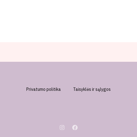
Privatumo politika
Taisyklės ir sąlygos