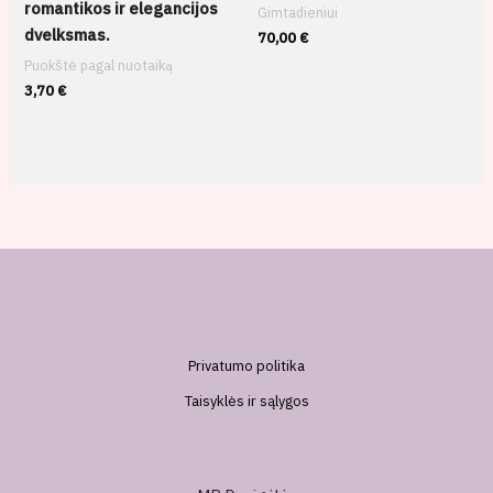
romantikos ir elegancijos
Gimtadieniui
dvelksmas.
70,00
€
Puokštė pagal nuotaiką
3,70
€
Privatumo politika
Taisyklės ir sąlygos