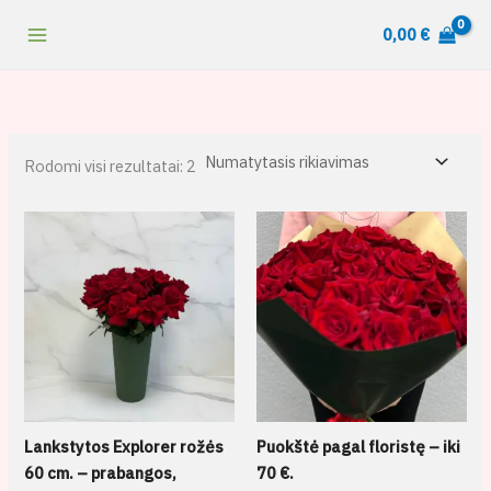
Pereiti
content
0,00
€
prie
turinio
Rodomi visi rezultatai: 2
Lankstytos Explorer rožės
Puokštė pagal floristę – iki
60 cm. – prabangos,
70 €.