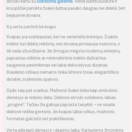
atrodo kartu su
šviežiomis gėlėmis
. Viena subtili puokštė ir
kruopščiai parinkta žvakė dažnai pasako daugiau nei didelė, bet
bejausmė dovana.
Ką verta įvertinti be kvapo
Kvapas yra svarbiausias, bet ne vienintelis kriterijus. Žvakės
indelis turi didelę reikšmę, nes dovana pirmiausia matoma, o
tik tada užuodžiama. Jei žmogus mėgsta modernų interjerą,
paprastas stiklinis ar minimalistinis indelis dažnai bus
saugesnis pasirinkimas nei labai dekoratyvus dizainas.
Klasikinio stiliaus namams tinka šiltesni tonai, elegantiškos
detalės, sodresnės spalvos.
Dydis taip pat svarbus. Mažesnė žvakė tinka kaip simbolinis
dėmesys ar rinkinio dalis. Didesnė atrodo solidesnė, labiau
„proginė“. Tačiau čia galioja paprasta taisyklė – ne visada
didesnė reiškia geresnę. Jei kvapas labai ryškus, mažesnis
formatas gali būti net praktiškesnis.
Verta atkreipti dėmesį ir į degimo laiką. Kai kuriems žmonėms