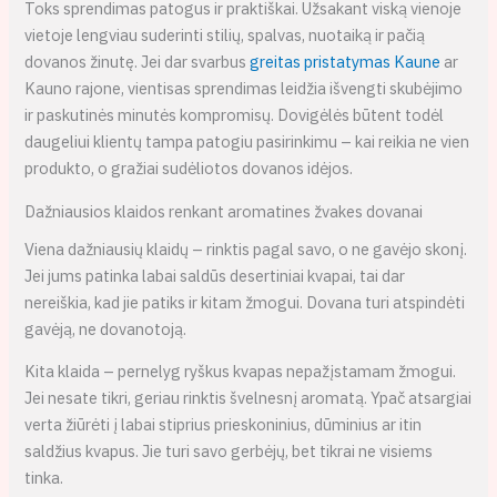
Toks sprendimas patogus ir praktiškai. Užsakant viską vienoje
vietoje lengviau suderinti stilių, spalvas, nuotaiką ir pačią
dovanos žinutę. Jei dar svarbus
greitas pristatymas Kaune
ar
Kauno rajone, vientisas sprendimas leidžia išvengti skubėjimo
ir paskutinės minutės kompromisų. Dovigėlės būtent todėl
daugeliui klientų tampa patogiu pasirinkimu – kai reikia ne vien
produkto, o gražiai sudėliotos dovanos idėjos.
Dažniausios klaidos renkant aromatines žvakes dovanai
Viena dažniausių klaidų – rinktis pagal savo, o ne gavėjo skonį.
Jei jums patinka labai saldūs desertiniai kvapai, tai dar
nereiškia, kad jie patiks ir kitam žmogui. Dovana turi atspindėti
gavėją, ne dovanotoją.
Kita klaida – pernelyg ryškus kvapas nepažįstamam žmogui.
Jei nesate tikri, geriau rinktis švelnesnį aromatą. Ypač atsargiai
verta žiūrėti į labai stiprius prieskoninius, dūminius ar itin
saldžius kvapus. Jie turi savo gerbėjų, bet tikrai ne visiems
tinka.