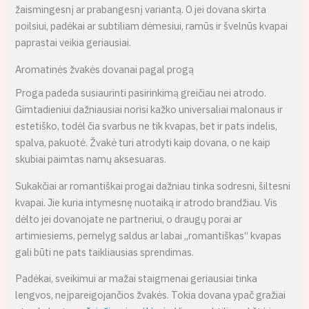
žaismingesnį ar prabangesnį variantą. O jei dovana skirta
poilsiui, padėkai ar subtiliam dėmesiui, ramūs ir švelnūs kvapai
paprastai veikia geriausiai.
Aromatinės žvakės dovanai pagal progą
Proga padeda susiaurinti pasirinkimą greičiau nei atrodo.
Gimtadieniui dažniausiai norisi kažko universaliai malonaus ir
estetiško, todėl čia svarbus ne tik kvapas, bet ir pats indelis,
spalva, pakuotė. Žvakė turi atrodyti kaip dovana, o ne kaip
skubiai paimtas namų aksesuaras.
Sukakčiai ar romantiškai progai dažniau tinka sodresni, šiltesni
kvapai. Jie kuria intymesnę nuotaiką ir atrodo brandžiau. Vis
dėlto jei dovanojate ne partneriui, o draugų porai ar
artimiesiems, pernelyg saldus ar labai „romantiškas“ kvapas
gali būti ne pats taikliausias sprendimas.
Padėkai, sveikimui ar mažai staigmenai geriausiai tinka
lengvos, neįpareigojančios žvakės. Tokia dovana ypač gražiai