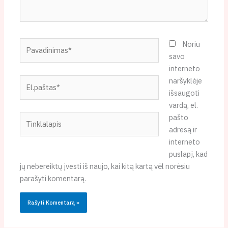
Pavadinimas*
Noriu
savo
interneto
El.paštas*
naršyklėje
išsaugoti
vardą, el.
Tinklalapis
pašto
adresą ir
interneto
puslapį, kad
jų nebereiktų įvesti iš naujo, kai kitą kartą vėl norėsiu
parašyti komentarą.