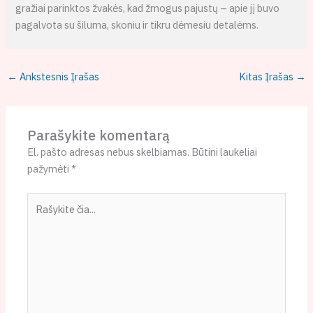
gražiai parinktos žvakės, kad žmogus pajustų – apie jį buvo
pagalvota su šiluma, skoniu ir tikru dėmesiu detalėms.
←
Ankstesnis Įrašas
Kitas Įrašas
→
Parašykite komentarą
El. pašto adresas nebus skelbiamas.
Būtini laukeliai
pažymėti
*
Rašykite
čia...