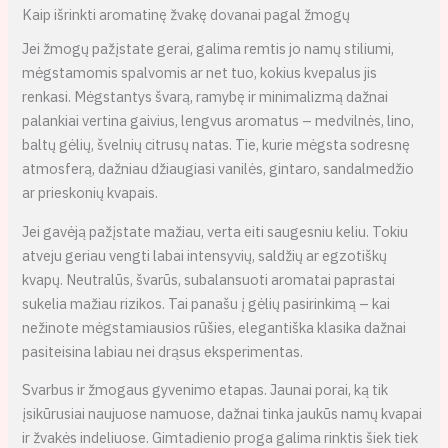
Kaip išrinkti aromatinę žvakę dovanai pagal žmogų
Jei žmogų pažįstate gerai, galima remtis jo namų stiliumi,
mėgstamomis spalvomis ar net tuo, kokius kvepalus jis
renkasi. Mėgstantys švarą, ramybę ir minimalizmą dažnai
palankiai vertina gaivius, lengvus aromatus – medvilnės, lino,
baltų gėlių, švelnių citrusų natas. Tie, kurie mėgsta sodresnę
atmosferą, dažniau džiaugiasi vanilės, gintaro, sandalmedžio
ar prieskonių kvapais.
Jei gavėją pažįstate mažiau, verta eiti saugesniu keliu. Tokiu
atveju geriau vengti labai intensyvių, saldžių ar egzotiškų
kvapų. Neutralūs, švarūs, subalansuoti aromatai paprastai
sukelia mažiau rizikos. Tai panašu į gėlių pasirinkimą – kai
nežinote mėgstamiausios rūšies, elegantiška klasika dažnai
pasiteisina labiau nei drąsus eksperimentas.
Svarbus ir žmogaus gyvenimo etapas. Jaunai porai, ką tik
įsikūrusiai naujuose namuose, dažnai tinka jaukūs namų kvapai
ir žvakės indeliuose. Gimtadienio proga galima rinktis šiek tiek