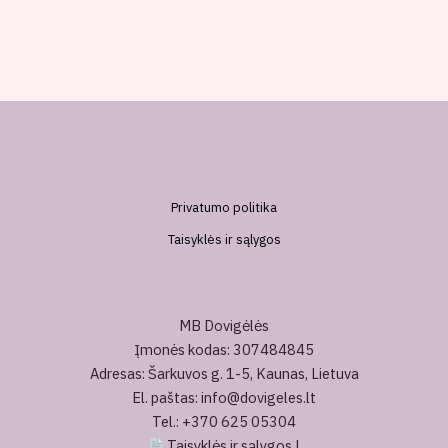
Privatumo politika
Taisyklės ir sąlygos
MB Dovigėlės
Įmonės kodas: 307484845
Adresas: Šarkuvos g. 1-5, Kaunas, Lietuva
El. paštas: info@dovigeles.lt
Tel.: +370 625 05304
Taisyklės ir sąlygos
|