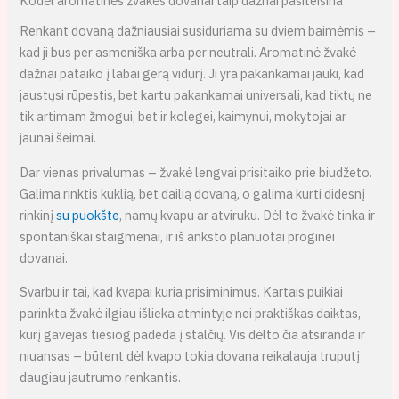
Kodėl aromatinės žvakės dovanai taip dažnai pasiteisina
Renkant dovaną dažniausiai susiduriama su dviem baimėmis –
kad ji bus per asmeniška arba per neutrali. Aromatinė žvakė
dažnai pataiko į labai gerą vidurį. Ji yra pakankamai jauki, kad
jaustųsi rūpestis, bet kartu pakankamai universali, kad tiktų ne
tik artimam žmogui, bet ir kolegei, kaimynui, mokytojai ar
jaunai šeimai.
Dar vienas privalumas – žvakė lengvai prisitaiko prie biudžeto.
Galima rinktis kuklią, bet dailią dovaną, o galima kurti didesnį
rinkinį
su puokšte
, namų kvapu ar atviruku. Dėl to žvakė tinka ir
spontaniškai staigmenai, ir iš anksto planuotai proginei
dovanai.
Svarbu ir tai, kad kvapai kuria prisiminimus. Kartais puikiai
parinkta žvakė ilgiau išlieka atmintyje nei praktiškas daiktas,
kurį gavėjas tiesiog padeda į stalčių. Vis dėlto čia atsiranda ir
niuansas – būtent dėl kvapo tokia dovana reikalauja truputį
daugiau jautrumo renkantis.