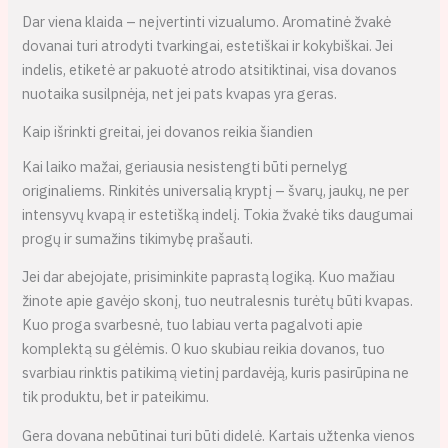
Dar viena klaida – neįvertinti vizualumo. Aromatinė žvakė
dovanai turi atrodyti tvarkingai, estetiškai ir kokybiškai. Jei
indelis, etiketė ar pakuotė atrodo atsitiktinai, visa dovanos
nuotaika susilpnėja, net jei pats kvapas yra geras.
Kaip išrinkti greitai, jei dovanos reikia šiandien
Kai laiko mažai, geriausia nesistengti būti pernelyg
originaliems. Rinkitės universalią kryptį – švarų, jaukų, ne per
intensyvų kvapą ir estetišką indelį. Tokia žvakė tiks daugumai
progų ir sumažins tikimybę prašauti.
Jei dar abejojate, prisiminkite paprastą logiką. Kuo mažiau
žinote apie gavėjo skonį, tuo neutralesnis turėtų būti kvapas.
Kuo proga svarbesnė, tuo labiau verta pagalvoti apie
komplektą su gėlėmis. O kuo skubiau reikia dovanos, tuo
svarbiau rinktis patikimą vietinį pardavėją, kuris pasirūpina ne
tik produktu, bet ir pateikimu.
Gera dovana nebūtinai turi būti didelė. Kartais užtenka vienos