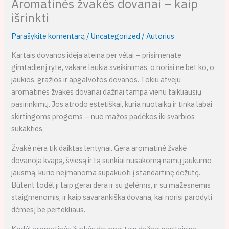
Aromatinės žvakės dovanai – kaip
išrinkti
Parašykite komentarą
/
Uncategorized
/ Autorius
Kartais dovanos idėja ateina per vėlai – prisimenate
gimtadienį ryte, vakare laukia sveikinimas, o norisi ne bet ko, o
jaukios, gražios ir apgalvotos dovanos. Tokiu atveju
aromatinės žvakės dovanai dažnai tampa vienu taikliausių
pasirinkimų. Jos atrodo estetiškai, kuria nuotaiką ir tinka labai
skirtingoms progoms – nuo mažos padėkos iki svarbios
sukakties.
Žvakė nėra tik daiktas lentynai. Gera aromatinė žvakė
dovanoja kvapą, šviesą ir tą sunkiai nusakomą namų jaukumo
jausmą, kurio neįmanoma supakuoti į standartinę dėžutę.
Būtent todėl ji taip gerai dera ir su gėlėmis, ir su mažesnėmis
staigmenomis, ir kaip savarankiška dovana, kai norisi parodyti
dėmesį be pertekliaus.