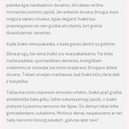
patinka ilgai naudojamos dovanos, kiti labiau vertina
momentinį estetinį įspūdį. Jei renkatės dovaną žmogui, kuris
mėgsta vakaro ritualus, ilgiau deganti žvakė bus
prasmingesnė nei vien gražiai atrodantis, bet greitai
išnaudojamas variantas.
Kada žvakė viena pakanka, o kada geriau derinti su gėlėmis
Būna progų, kai viena žvakė yra visai pakankama. Tai tinka
mažai padėkai, spontaniškam dėmesiui, kolegiškam
sveikinimui ar situacijai, kai norisi neapkrauti žmogaus didele
dovana. Tokiais atvejais svarbiausia, kad žvakė būtų tikrai daili
ir kokybiška.
Tačiau kai norisi stipresnio emocinio efekto, žvakė ypač gražiai
atsiskleidžia šalia gėlių. Gėlės sukuria pirmąjį įspūdį, o žvakė
pratęsia tą jausmą namuose dar ilgiau. Šis derinys labai tinka
gimtadieniams, sukaktims, Motinos dienai, naujakuriams ar net
tada, kai norisi tiesiog pasakyti „galvoju apie tave“.