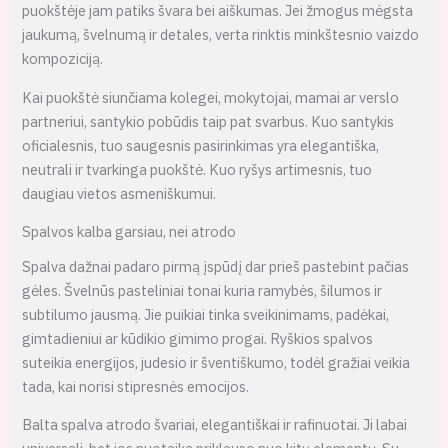
puokštėje jam patiks švara bei aiškumas. Jei žmogus mėgsta
jaukumą, švelnumą ir detales, verta rinktis minkštesnio vaizdo
kompoziciją.
Kai puokštė siunčiama kolegei, mokytojai, mamai ar verslo
partneriui, santykio pobūdis taip pat svarbus. Kuo santykis
oficialesnis, tuo saugesnis pasirinkimas yra elegantiška,
neutrali ir tvarkinga puokštė. Kuo ryšys artimesnis, tuo
daugiau vietos asmeniškumui.
Spalvos kalba garsiau, nei atrodo
Spalva dažnai padaro pirmą įspūdį dar prieš pastebint pačias
gėles. Švelnūs pasteliniai tonai kuria ramybės, šilumos ir
subtilumo jausmą. Jie puikiai tinka sveikinimams, padėkai,
gimtadieniui ar kūdikio gimimo progai. Ryškios spalvos
suteikia energijos, judesio ir šventiškumo, todėl gražiai veikia
tada, kai norisi stipresnės emocijos.
Balta spalva atrodo švariai, elegantiškai ir rafinuotai. Ji labai