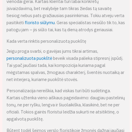
vienodai gerai. Kartais klientai turi labai konkretų
įsivaizdavimą, bet realybėje tam tikras žiedas tą savaitę
tiesiog nebus pats gražiausias pasirinkimas. Tokiu atveju verta
pasitikėti
floristo siūlymu
. Geras specialistas nesiūlo tik to, kas
patogu jam – jis siūlo tai, kas tą dieną atrodys geriausiai.
Kada verta rinktis personalizuotą puokštę
Jeigu proga svarbi, o gavėjas jums tikrai artimas,
personalizuota puokštė
beveik visada palieka stipresnį įspūdį.
Tai ypač jaučiasi tada, kai kompozicija kuriama pagal
mėgstamas spalvas, žmogaus charakterį, šventės nuotaiką ar
net interjerą, kuriame puokštė stovės.
Personalizacija nereiškia, kad viskas turi būti sudėtinga.
Kartais užtenka vieno aiškaus pageidavimo: daugiau pastelinių
tonų, ne per ryšku, lengva ir šiuolaikiška, klasikinė, bet ne per
oficiali. Tokios gairės floristui leidžia sukurti ne atsitiktinę, o
apgalvotą puokštę.
Būtent todėl šeimos verslo floristikoje žmonės dažnai jaučiasi