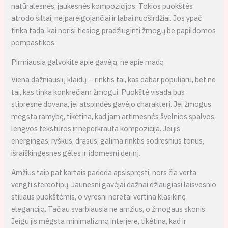
natūralesnės, jaukesnės kompozicijos. Tokios puokštės
atrodo šiltai, neįpareigojančiai ir labai nuoširdžiai. Jos ypač
tinka tada, kai norisi tiesiog pradžiuginti žmogų be papildomos
pompastikos.
Pirmiausia galvokite apie gavėją, ne apie madą
Viena dažniausių klaidų – rinktis tai, kas dabar populiaru, bet ne
tai, kas tinka konkrečiam žmogui. Puokštė visada bus
stipresnė dovana, jei atspindės gavėjo charakterį. Jei žmogus
mėgsta ramybę, tikėtina, kad jam artimesnės švelnios spalvos,
lengvos tekstūros ir neperkrauta kompozicija. Jei jis
energingas, ryškus, drąsus, galima rinktis sodresnius tonus,
išraiškingesnes gėles ir įdomesnį derinį.
Amžius taip pat kartais padeda apsispręsti, nors čia verta
vengti stereotipų. Jaunesni gavėjai dažnai džiaugiasi laisvesnio
stiliaus puokštėmis, o vyresni neretai vertina klasikinę
eleganciją. Tačiau svarbiausia ne amžius, o žmogaus skonis.
Jeigu jis mėgsta minimalizmą interjere, tikėtina, kad ir