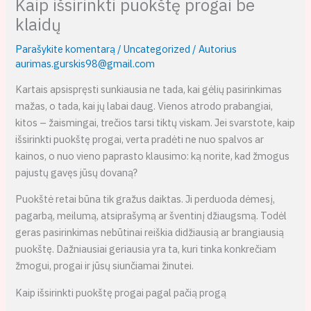
Kaip išsirinkti puokštę progai be
klaidų
Parašykite komentarą
/
Uncategorized
/ Autorius
aurimas.gurskis98@gmail.com
Kartais apsispręsti sunkiausia ne tada, kai gėlių pasirinkimas
mažas, o tada, kai jų labai daug. Vienos atrodo prabangiai,
kitos – žaismingai, trečios tarsi tiktų viskam. Jei svarstote, kaip
išsirinkti puokštę progai, verta pradėti ne nuo spalvos ar
kainos, o nuo vieno paprasto klausimo: ką norite, kad žmogus
pajustų gavęs jūsų dovaną?
Puokštė retai būna tik gražus daiktas. Ji perduoda dėmesį,
pagarbą, meilumą, atsiprašymą ar šventinį džiaugsmą. Todėl
geras pasirinkimas nebūtinai reiškia didžiausią ar brangiausią
puokštę. Dažniausiai geriausia yra ta, kuri tinka konkrečiam
žmogui, progai ir jūsų siunčiamai žinutei.
Kaip išsirinkti puokštę progai pagal pačią progą