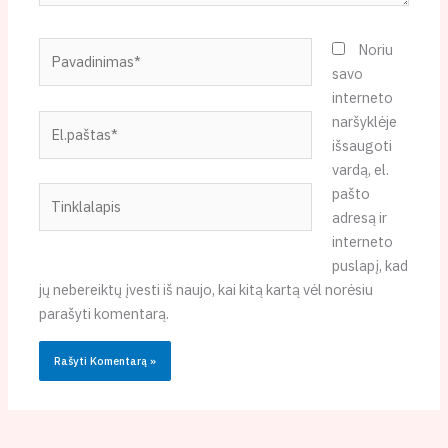
Pavadinimas*
Noriu
savo
interneto
El.paštas*
naršyklėje
išsaugoti
vardą, el.
Tinklalapis
pašto
adresą ir
interneto
puslapį, kad
jų nebereiktų įvesti iš naujo, kai kitą kartą vėl norėsiu
parašyti komentarą.