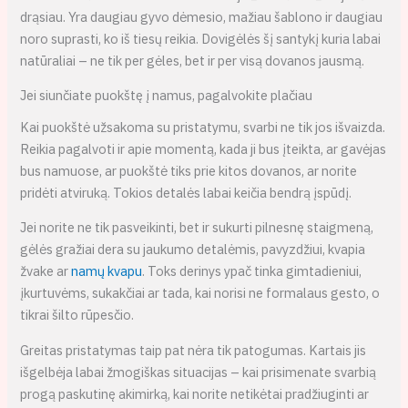
drąsiau. Yra daugiau gyvo dėmesio, mažiau šablono ir daugiau
noro suprasti, ko iš tiesų reikia. Dovigėlės šį santykį kuria labai
natūraliai – ne tik per gėles, bet ir per visą dovanos jausmą.
Jei siunčiate puokštę į namus, pagalvokite plačiau
Kai puokštė užsakoma su pristatymu, svarbi ne tik jos išvaizda.
Reikia pagalvoti ir apie momentą, kada ji bus įteikta, ar gavėjas
bus namuose, ar puokštė tiks prie kitos dovanos, ar norite
pridėti atviruką. Tokios detalės labai keičia bendrą įspūdį.
Jei norite ne tik pasveikinti, bet ir sukurti pilnesnę staigmeną,
gėlės gražiai dera su jaukumo detalėmis, pavyzdžiui, kvapia
žvake ar
namų kvapu
. Toks derinys ypač tinka gimtadieniui,
įkurtuvėms, sukakčiai ar tada, kai norisi ne formalaus gesto, o
tikrai šilto rūpesčio.
Greitas pristatymas taip pat nėra tik patogumas. Kartais jis
išgelbėja labai žmogiškas situacijas – kai prisimenate svarbią
progą paskutinę akimirką, kai norite netikėtai pradžiuginti ar