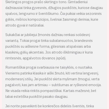
Skirtingos progos prašo skirtingo tono. Gimtadieniui
dažniausiai tinka gyvesnės, džiugios puokštės, kuriose daugiau
spalvos, lengvumo ir šventiškumo. Čia puikiai veikia sezoninės
gėlės, mišrios kompozicijos, švelniai žaismingi deriniai, kurie
atrodo gyvai ir natūraliai.
Sukakčiai ar jubiliejui žmonės dažniau renkasi solidesnį
variantą. Tokiai progai tinka subalansuotos, brandesnės
puokštės su aiškesne forma, gilesniais atspalviais arba
klasikinių gėlių akcentais. Jos atrodo iškilmingiau ir kuria
rimtesnės, apgalvotos dovanos įspūdį.
Romantiškai progai svarbiausia ne taisyklės, o nuotaika.
Vieniems patinka klasika ir aiški žinutė, kiti vertina lengvesnį,
modernesnį stilių. Jei puokštė skirta mylimam žmogui, verta
pagalvoti, kas jam artimiau – subtilumas ar ryškesnė emocija.
Ne visada reikia rinktis pompastiškai. Kartais mažesnė, bet
labai estetiška puokštė pasako daugiau.
Jei norite pasveikinti be konkrečios didelės šventės, tinka