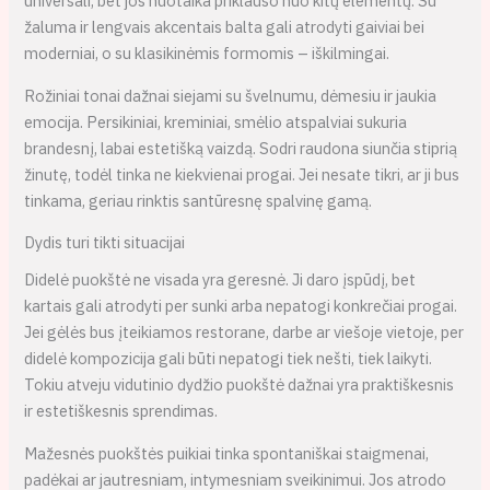
universali, bet jos nuotaika priklauso nuo kitų elementų. Su
žaluma ir lengvais akcentais balta gali atrodyti gaiviai bei
moderniai, o su klasikinėmis formomis – iškilmingai.
Rožiniai tonai dažnai siejami su švelnumu, dėmesiu ir jaukia
emocija. Persikiniai, kreminiai, smėlio atspalviai sukuria
brandesnį, labai estetišką vaizdą. Sodri raudona siunčia stiprią
žinutę, todėl tinka ne kiekvienai progai. Jei nesate tikri, ar ji bus
tinkama, geriau rinktis santūresnę spalvinę gamą.
Dydis turi tikti situacijai
Didelė puokštė ne visada yra geresnė. Ji daro įspūdį, bet
kartais gali atrodyti per sunki arba nepatogi konkrečiai progai.
Jei gėlės bus įteikiamos restorane, darbe ar viešoje vietoje, per
didelė kompozicija gali būti nepatogi tiek nešti, tiek laikyti.
Tokiu atveju vidutinio dydžio puokštė dažnai yra praktiškesnis
ir estetiškesnis sprendimas.
Mažesnės puokštės puikiai tinka spontaniškai staigmenai,
padėkai ar jautresniam, intymesniam sveikinimui. Jos atrodo