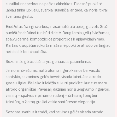
subtiliai ir neperkrauna pačios akimirkos. Didesnė puokštė
labiau tinka jubiliejui, svarbiai sukakčiai ar tada, kai norisi tikrai
šventinio gesto.
Biudžetas čia irgi svarbus, ir visai natūralu apie jį galvoti. Graži
puokštė nebūtinai turi būti didelė. Daug lemia gėlių šviežumas,
spalvų dermė, kompozicijos proporcijos ir apipavidalinimas.
Kartais kruopščiai sukurta mažesnė puokštė atrodo vertingiau
nei didelė, bet chaotiška.
Sezoninės gėlės dažnai yra geriausias pasirinkimas
Jei norisi šviežumo, natūralumo ir gero kainos bei vaizdo
santykio, sezoninės gėlės beveik visada laimi. Jos atrodo
gyviau, ilgiau išsilaiko ir leidžia sukurti puokštę, kuri tuo metu
atrodo organiškai. Pavasarį dažniau norisi lengvumo ir gaivos,
vasarą – spalvos ir pilnumo, rudenį – šiltesnių tonų bei
tekstūrų, o žiemą gražiai veikia santūresnė elegancija.
Sezonas svarbus ir todėl, kad ne visos gėlės visada atrodo