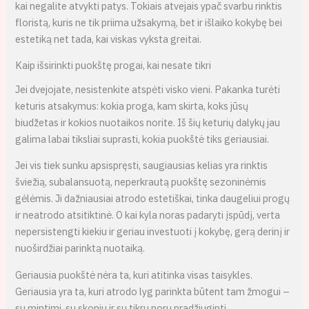
kai negalite atvykti patys. Tokiais atvejais ypač svarbu rinktis
floristą, kuris ne tik priima užsakymą, bet ir išlaiko kokybę bei
estetiką net tada, kai viskas vyksta greitai.
Kaip išsirinkti puokštę progai, kai nesate tikri
Jei dvejojate, nesistenkite atspėti visko vieni. Pakanka turėti
keturis atsakymus: kokia proga, kam skirta, koks jūsų
biudžetas ir kokios nuotaikos norite. Iš šių keturių dalykų jau
galima labai tiksliai suprasti, kokia puokštė tiks geriausiai.
Jei vis tiek sunku apsispręsti, saugiausias kelias yra rinktis
šviežią, subalansuotą, neperkrautą puokštę sezoninėmis
gėlėmis. Ji dažniausiai atrodo estetiškai, tinka daugeliui progų
ir neatrodo atsitiktinė. O kai kyla noras padaryti įspūdį, verta
nepersistengti kiekiu ir geriau investuoti į kokybę, gerą derinį ir
nuoširdžiai parinktą nuotaiką.
Geriausia puokštė nėra ta, kuri atitinka visas taisykles.
Geriausia yra ta, kuri atrodo lyg parinkta būtent tam žmogui –
su mintimi, su skoniu ir su tikru noru pradžiuginti.