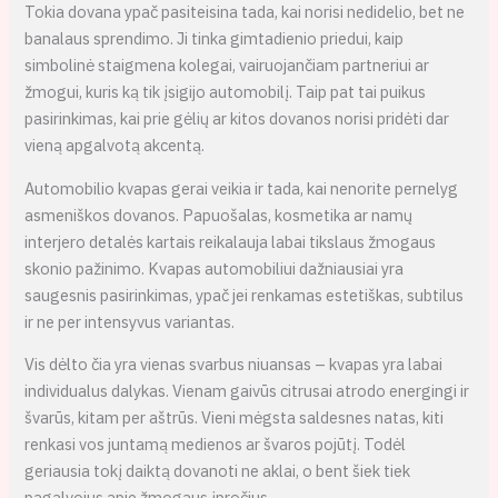
Tokia dovana ypač pasiteisina tada, kai norisi nedidelio, bet ne
banalaus sprendimo. Ji tinka gimtadienio priedui, kaip
simbolinė staigmena kolegai, vairuojančiam partneriui ar
žmogui, kuris ką tik įsigijo automobilį. Taip pat tai puikus
pasirinkimas, kai prie gėlių ar kitos dovanos norisi pridėti dar
vieną apgalvotą akcentą.
Automobilio kvapas gerai veikia ir tada, kai nenorite pernelyg
asmeniškos dovanos. Papuošalas, kosmetika ar namų
interjero detalės kartais reikalauja labai tikslaus žmogaus
skonio pažinimo. Kvapas automobiliui dažniausiai yra
saugesnis pasirinkimas, ypač jei renkamas estetiškas, subtilus
ir ne per intensyvus variantas.
Vis dėlto čia yra vienas svarbus niuansas – kvapas yra labai
individualus dalykas. Vienam gaivūs citrusai atrodo energingi ir
švarūs, kitam per aštrūs. Vieni mėgsta saldesnes natas, kiti
renkasi vos juntamą medienos ar švaros pojūtį. Todėl
geriausia tokį daiktą dovanoti ne aklai, o bent šiek tiek
pagalvojus apie žmogaus įpročius.