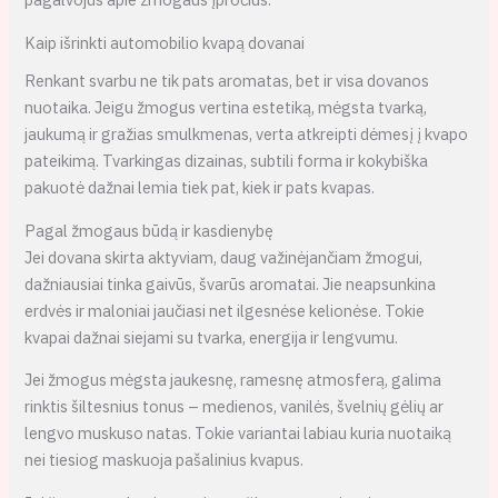
Kaip išrinkti automobilio kvapą dovanai
Renkant svarbu ne tik pats aromatas, bet ir visa dovanos
nuotaika. Jeigu žmogus vertina estetiką, mėgsta tvarką,
jaukumą ir gražias smulkmenas, verta atkreipti dėmesį į kvapo
pateikimą. Tvarkingas dizainas, subtili forma ir kokybiška
pakuotė dažnai lemia tiek pat, kiek ir pats kvapas.
Pagal žmogaus būdą ir kasdienybę
Jei dovana skirta aktyviam, daug važinėjančiam žmogui,
dažniausiai tinka gaivūs, švarūs aromatai. Jie neapsunkina
erdvės ir maloniai jaučiasi net ilgesnėse kelionėse. Tokie
kvapai dažnai siejami su tvarka, energija ir lengvumu.
Jei žmogus mėgsta jaukesnę, ramesnę atmosferą, galima
rinktis šiltesnius tonus – medienos, vanilės, švelnių gėlių ar
lengvo muskuso natas. Tokie variantai labiau kuria nuotaiką
nei tiesiog maskuoja pašalinius kvapus.