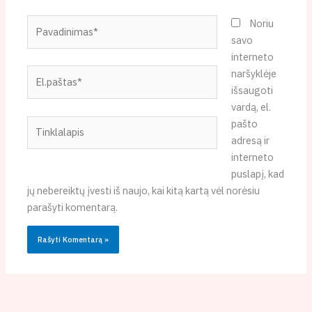
Pavadinimas*
Noriu
savo
interneto
El.paštas*
naršyklėje
išsaugoti
vardą, el.
Tinklalapis
pašto
adresą ir
interneto
puslapį, kad
jų nebereiktų įvesti iš naujo, kai kitą kartą vėl norėsiu
parašyti komentarą.