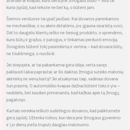
atviruke ar kvapas, kuris dera prie žmogaus būdo – visa tai
kuria įspūdį, kad rinkote ne bet ką, o būtent jam.
Šeimos versluose tai ypač jaučiasi. Kai dovanos parenkamos
ne mechaniškai, o su akimi detalėms, jos įgauna visai kitą svorį.
Dėl to daugelis klientų ieško ne tiesiog produkto, o sprendimo,
kuris būtų ir gražus, ir patogus, ir tinkamas perduoti emociją.
Dovigėlės būtent tokį pasirinkimą ir vertina – kad dovana būtų
ne triukšminga, o nuoširdi.
Jei dvejojate, ar tai pakankamai gera idėja, verta savęs
paklausti labai paprastai: ar šis daiktas žmogui suteiks malonią
akimirką ne vieną kartą? Jei atsakymas taip, vadinasi dovana
turi prasmę. O automobilio kvapas dažnai būtent toks ir yra –
nedidelis, bet kasdien primenantis, kad kažkas apie tą žmogų
pagalvojo.
Kartais nereikia ieškoti sudėtingos dovanos, kad paliktumėte
gerą įspūdį. Užtenka tokios, kuri dera prie žmogaus gyvenimo
ir į jo dieną įneša truputį daugiau malonumo.