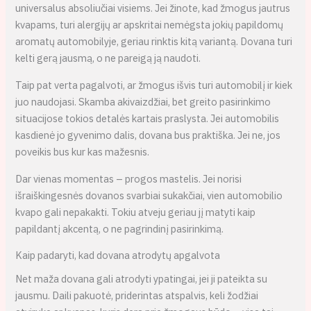
universalus absoliučiai visiems. Jei žinote, kad žmogus jautrus
kvapams, turi alergijų ar apskritai nemėgsta jokių papildomų
aromatų automobilyje, geriau rinktis kitą variantą. Dovana turi
kelti gerą jausmą, o ne pareigą ją naudoti.
Taip pat verta pagalvoti, ar žmogus išvis turi automobilį ir kiek
juo naudojasi. Skamba akivaizdžiai, bet greito pasirinkimo
situacijose tokios detalės kartais praslysta. Jei automobilis
kasdienė jo gyvenimo dalis, dovana bus praktiška. Jei ne, jos
poveikis bus kur kas mažesnis.
Dar vienas momentas – progos mastelis. Jei norisi
išraiškingesnės dovanos svarbiai sukakčiai, vien automobilio
kvapo gali nepakakti. Tokiu atveju geriau jį matyti kaip
papildantį akcentą, o ne pagrindinį pasirinkimą.
Kaip padaryti, kad dovana atrodytų apgalvota
Net maža dovana gali atrodyti ypatingai, jei ji pateikta su
jausmu. Daili pakuotė, priderintas atspalvis, keli žodžiai