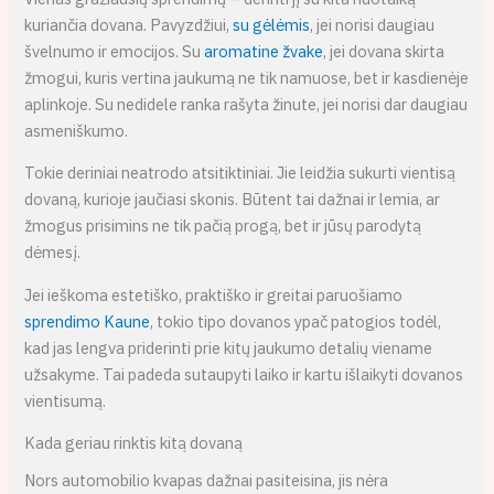
kuriančia dovana. Pavyzdžiui,
su gėlėmis
, jei norisi daugiau
švelnumo ir emocijos. Su
aromatine žvake
, jei dovana skirta
žmogui, kuris vertina jaukumą ne tik namuose, bet ir kasdienėje
aplinkoje. Su nedidele ranka rašyta žinute, jei norisi dar daugiau
asmeniškumo.
Tokie deriniai neatrodo atsitiktiniai. Jie leidžia sukurti vientisą
dovaną, kurioje jaučiasi skonis. Būtent tai dažnai ir lemia, ar
žmogus prisimins ne tik pačią progą, bet ir jūsų parodytą
dėmesį.
Jei ieškoma estetiško, praktiško ir greitai paruošiamo
sprendimo Kaune
, tokio tipo dovanos ypač patogios todėl,
kad jas lengva priderinti prie kitų jaukumo detalių viename
užsakyme. Tai padeda sutaupyti laiko ir kartu išlaikyti dovanos
vientisumą.
Kada geriau rinktis kitą dovaną
Nors automobilio kvapas dažnai pasiteisina, jis nėra