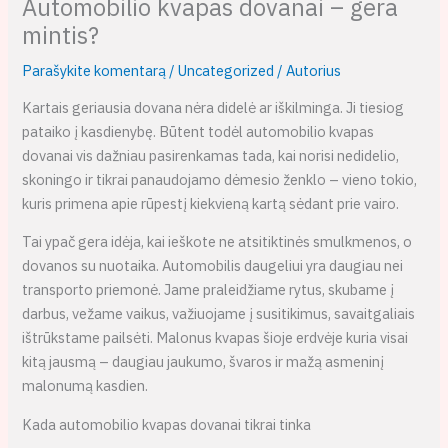
Automobilio kvapas dovanai – gera
mintis?
Parašykite komentarą
/
Uncategorized
/ Autorius
Kartais geriausia dovana nėra didelė ar iškilminga. Ji tiesiog
pataiko į kasdienybę. Būtent todėl automobilio kvapas
dovanai vis dažniau pasirenkamas tada, kai norisi nedidelio,
skoningo ir tikrai panaudojamo dėmesio ženklo – vieno tokio,
kuris primena apie rūpestį kiekvieną kartą sėdant prie vairo.
Tai ypač gera idėja, kai ieškote ne atsitiktinės smulkmenos, o
dovanos su nuotaika. Automobilis daugeliui yra daugiau nei
transporto priemonė. Jame praleidžiame rytus, skubame į
darbus, vežame vaikus, važiuojame į susitikimus, savaitgaliais
ištrūkstame pailsėti. Malonus kvapas šioje erdvėje kuria visai
kitą jausmą – daugiau jaukumo, švaros ir mažą asmeninį
malonumą kasdien.
Kada automobilio kvapas dovanai tikrai tinka