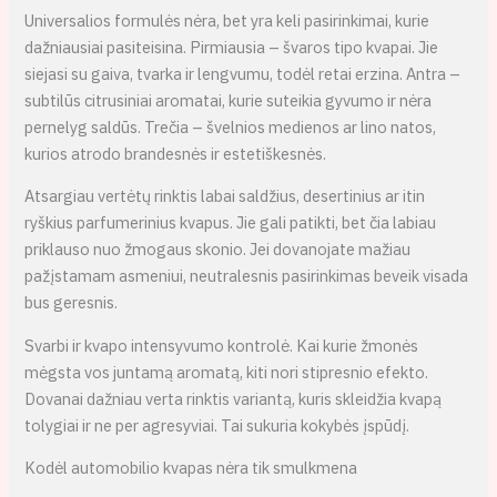
Universalios formulės nėra, bet yra keli pasirinkimai, kurie
dažniausiai pasiteisina. Pirmiausia – švaros tipo kvapai. Jie
siejasi su gaiva, tvarka ir lengvumu, todėl retai erzina. Antra –
subtilūs citrusiniai aromatai, kurie suteikia gyvumo ir nėra
pernelyg saldūs. Trečia – švelnios medienos ar lino natos,
kurios atrodo brandesnės ir estetiškesnės.
Atsargiau vertėtų rinktis labai saldžius, desertinius ar itin
ryškius parfumerinius kvapus. Jie gali patikti, bet čia labiau
priklauso nuo žmogaus skonio. Jei dovanojate mažiau
pažįstamam asmeniui, neutralesnis pasirinkimas beveik visada
bus geresnis.
Svarbi ir kvapo intensyvumo kontrolė. Kai kurie žmonės
mėgsta vos juntamą aromatą, kiti nori stipresnio efekto.
Dovanai dažniau verta rinktis variantą, kuris skleidžia kvapą
tolygiai ir ne per agresyviai. Tai sukuria kokybės įspūdį.
Kodėl automobilio kvapas nėra tik smulkmena