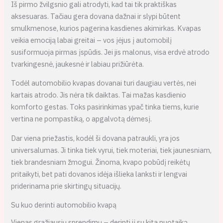
Iš pirmo žvilgsnio gali atrodyti, kad tai tik praktiškas
aksesuaras. Tačiau gera dovana dažnai ir slypi būtent
smulkmenose, kurios pagerina kasdienes akimirkas. Kvapas
veikia emociją labai greitai – vos įėjus į automobilį
susiformuoja pirmas įspūdis. Jei jis malonus, visa erdvė atrodo
tvarkingesnė, jaukesnė ir labiau prižiūrėta.
Todėl automobilio kvapas dovanai turi daugiau vertės, nei
kartais atrodo. Jis nėra tik daiktas. Tai mažas kasdienio
komforto gestas. Toks pasirinkimas ypač tinka tiems, kurie
vertina ne pompastiką, o apgalvotą dėmesį.
Dar viena priežastis, kodėl ši dovana patraukli, yra jos
universalumas. Ji tinka tiek vyrui, tiek moteriai, tiek jaunesniam,
tiek brandesniam žmogui. Žinoma, kvapo pobūdį reikėtų
pritaikyti, bet pati dovanos idėja išlieka lanksti ir lengvai
priderinama prie skirtingų situacijų.
Su kuo derinti automobilio kvapą
Vienas gražiausių sprendimų – derinti jį su kita nuotaiką