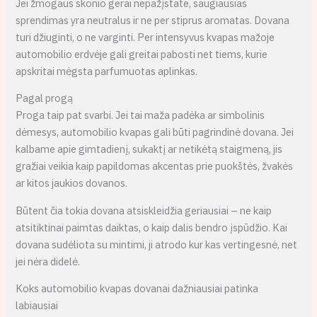
Jei žmogaus skonio gerai nepažįstate, saugiausias
sprendimas yra neutralus ir ne per stiprus aromatas. Dovana
turi džiuginti, o ne varginti. Per intensyvus kvapas mažoje
automobilio erdvėje gali greitai pabosti net tiems, kurie
apskritai mėgsta parfumuotas aplinkas.
Pagal progą
Proga taip pat svarbi. Jei tai maža padėka ar simbolinis
dėmesys, automobilio kvapas gali būti pagrindinė dovana. Jei
kalbame apie gimtadienį, sukaktį ar netikėtą staigmeną, jis
gražiai veikia kaip papildomas akcentas prie puokštės, žvakės
ar kitos jaukios dovanos.
Būtent čia tokia dovana atsiskleidžia geriausiai – ne kaip
atsitiktinai paimtas daiktas, o kaip dalis bendro įspūdžio. Kai
dovana sudėliota su mintimi, ji atrodo kur kas vertingesnė, net
jei nėra didelė.
Koks automobilio kvapas dovanai dažniausiai patinka
labiausiai