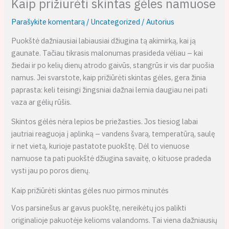
Kaip prižiūrėti skintas gėles namuose
Parašykite komentarą
/
Uncategorized
/ Autorius
Puokštė dažniausiai labiausiai džiugina tą akimirką, kai ją
gaunate. Tačiau tikrasis malonumas prasideda vėliau – kai
žiedai ir po kelių dienų atrodo gaivūs, stangrūs ir vis dar puošia
namus. Jei svarstote, kaip prižiūrėti skintas gėles, gera žinia
paprasta: keli teisingi žingsniai dažnai lemia daugiau nei pati
vaza ar gėlių rūšis.
Skintos gėlės nėra lepios be priežasties. Jos tiesiog labai
jautriai reaguoja į aplinką – vandens švarą, temperatūrą, saulę
ir net vietą, kurioje pastatote puokštę. Dėl to vienuose
namuose ta pati puokštė džiugina savaitę, o kituose pradeda
vysti jau po poros dienų.
Kaip prižiūrėti skintas gėles nuo pirmos minutės
Vos parsinešus ar gavus puokštę, nereikėtų jos palikti
originalioje pakuotėje kelioms valandoms. Tai viena dažniausių