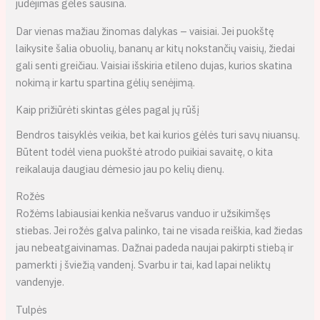
judėjimas gėles sausina.
Dar vienas mažiau žinomas dalykas – vaisiai. Jei puokštę
laikysite šalia obuolių, bananų ar kitų nokstančių vaisių, žiedai
gali senti greičiau. Vaisiai išskiria etileno dujas, kurios skatina
nokimą ir kartu spartina gėlių senėjimą.
Kaip prižiūrėti skintas gėles pagal jų rūšį
Bendros taisyklės veikia, bet kai kurios gėlės turi savų niuansų.
Būtent todėl viena puokštė atrodo puikiai savaitę, o kita
reikalauja daugiau dėmesio jau po kelių dienų.
Rožės
Rožėms labiausiai kenkia nešvarus vanduo ir užsikimšęs
stiebas. Jei rožės galva palinko, tai ne visada reiškia, kad žiedas
jau nebeatgaivinamas. Dažnai padeda naujai pakirpti stiebą ir
pamerkti į šviežią vandenį. Svarbu ir tai, kad lapai neliktų
vandenyje.
Tulpės