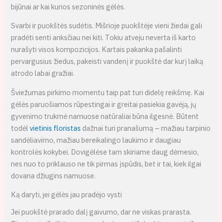
bijūnai ar kai kurios sezoninės gėlės.
Svarbi ir puokštės sudėtis. Mišrioje puokštėje vieni žiedai gali
pradėti senti anksčiau nei kiti. Tokiu atveju neverta iš karto
nurašyti visos kompozicijos. Kartais pakanka pašalinti
pervargusius žiedus, pakeisti vandenį ir puokštė dar kurį laiką
atrodo labai gražiai.
Šviežumas pirkimo momentu taip pat turi didelę reikšmę. Kai
gėlės paruošiamos rūpestingai ir greitai pasiekia gavėją, jų
gyvenimo trukmė namuose natūraliai būna ilgesnė. Būtent
todėl
vietinis floristas
dažnai turi pranašumą – mažiau tarpinio
sandėliavimo, mažiau bereikalingo laukimo ir daugiau
kontrolės kokybei. Dovigėlėse tam skiriame daug dėmesio,
nes nuo to priklauso ne tik pirmas įspūdis, bet ir tai, kiek ilgai
dovana džiugins namuose.
Ką daryti, jei gėlės jau pradėjo vysti
Jei puokštė prarado dalį gaivumo, dar ne viskas prarasta.