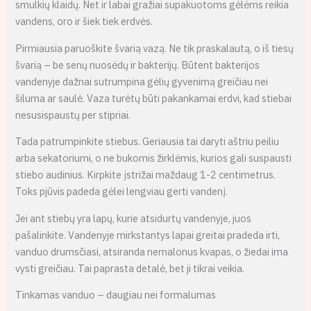
smulkių klaidų. Net ir labai gražiai supakuotoms gėlėms reikia
vandens, oro ir šiek tiek erdvės.
Pirmiausia paruoškite švarią vazą. Ne tik praskalautą, o iš tiesų
švarią – be senų nuosėdų ir bakterijų. Būtent bakterijos
vandenyje dažnai sutrumpina gėlių gyvenimą greičiau nei
šiluma ar saulė. Vaza turėtų būti pakankamai erdvi, kad stiebai
nesusispaustų per stipriai.
Tada patrumpinkite stiebus. Geriausia tai daryti aštriu peiliu
arba sekatoriumi, o ne bukomis žirklėmis, kurios gali suspausti
stiebo audinius. Kirpkite įstrižai maždaug 1-2 centimetrus.
Toks pjūvis padeda gėlei lengviau gerti vandenį.
Jei ant stiebų yra lapų, kurie atsidurtų vandenyje, juos
pašalinkite. Vandenyje mirkstantys lapai greitai pradeda irti,
vanduo drumsčiasi, atsiranda nemalonus kvapas, o žiedai ima
vysti greičiau. Tai paprasta detalė, bet ji tikrai veikia.
Tinkamas vanduo – daugiau nei formalumas