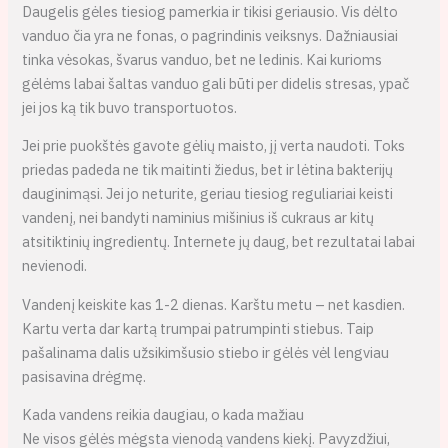
Daugelis gėles tiesiog pamerkia ir tikisi geriausio. Vis dėlto
vanduo čia yra ne fonas, o pagrindinis veiksnys. Dažniausiai
tinka vėsokas, švarus vanduo, bet ne ledinis. Kai kurioms
gėlėms labai šaltas vanduo gali būti per didelis stresas, ypač
jei jos ką tik buvo transportuotos.
Jei prie puokštės gavote gėlių maisto, jį verta naudoti. Toks
priedas padeda ne tik maitinti žiedus, bet ir lėtina bakterijų
dauginimąsi. Jei jo neturite, geriau tiesiog reguliariai keisti
vandenį, nei bandyti naminius mišinius iš cukraus ar kitų
atsitiktinių ingredientų. Internete jų daug, bet rezultatai labai
nevienodi.
Vandenį keiskite kas 1-2 dienas. Karštu metu – net kasdien.
Kartu verta dar kartą trumpai patrumpinti stiebus. Taip
pašalinama dalis užsikimšusio stiebo ir gėlės vėl lengviau
pasisavina drėgmę.
Kada vandens reikia daugiau, o kada mažiau
Ne visos gėlės mėgsta vienodą vandens kiekį. Pavyzdžiui,