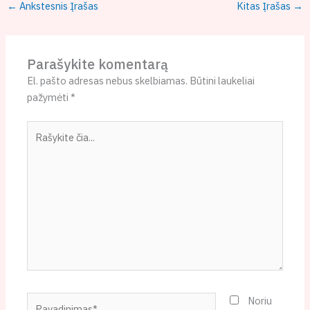
←
Ankstesnis Įrašas
Kitas Įrašas
→
Parašykite komentarą
El. pašto adresas nebus skelbiamas.
Būtini laukeliai
pažymėti
*
Rašykite
čia...
Pavadinimas*
Noriu