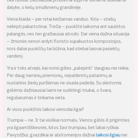
dalyke, o kelių smulkmenų grandinėje.
Viena klaida – per retai keičiamas vanduo. Kita – stiebų
nekirpti pakartotinai. Trečia – puokštė laikoma ant saulėtos
palangės, nes ten gražiausiai atrodo. Dar viena dažna situacija
– žmonės nenori ardyti floristo supakuotos kompozicijos,
nors daliai puokščių tai būtina, kad stiebai laisvai pasiektų
vandenį.
Yra ir toks atvejis, kai norisi gėles „palepinti“ daugiau nei reikia.
Per daug naminių priemonių, nepatikrintų patarimų ar
nuolatinis žiedų purškimas ne visada padeda. Su skintomis
gėlėmis dažniausiai laimi ne sudėtingi triukai, o švara,
reguliarumas ir tinkama vieta.
Ar visos puokštės laikosi vienodai ilgai?
Trumpai – ne. Ir tai visiškai normalu. Vienos gėlės iš prigimties
yra ilgaamžiškesnės, kitos žavi trumpiau, bet labai ryškiai.
Pavyzdžiui, gvazdikai ar alstromerijos dažnai
laikosi ilgiau
nei