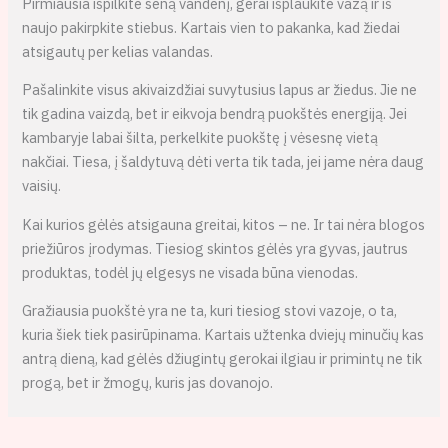
Pirmiausia išpilkite seną vandenį, gerai išplaukite vazą ir iš
naujo pakirpkite stiebus. Kartais vien to pakanka, kad žiedai
atsigautų per kelias valandas.
Pašalinkite visus akivaizdžiai suvytusius lapus ar žiedus. Jie ne
tik gadina vaizdą, bet ir eikvoja bendrą puokštės energiją. Jei
kambaryje labai šilta, perkelkite puokštę į vėsesnę vietą
nakčiai. Tiesa, į šaldytuvą dėti verta tik tada, jei jame nėra daug
vaisių.
Kai kurios gėlės atsigauna greitai, kitos – ne. Ir tai nėra blogos
priežiūros įrodymas. Tiesiog skintos gėlės yra gyvas, jautrus
produktas, todėl jų elgesys ne visada būna vienodas.
Gražiausia puokštė yra ne ta, kuri tiesiog stovi vazoje, o ta,
kuria šiek tiek pasirūpinama. Kartais užtenka dviejų minučių kas
antrą dieną, kad gėlės džiugintų gerokai ilgiau ir primintų ne tik
progą, bet ir žmogų, kuris jas dovanojo.