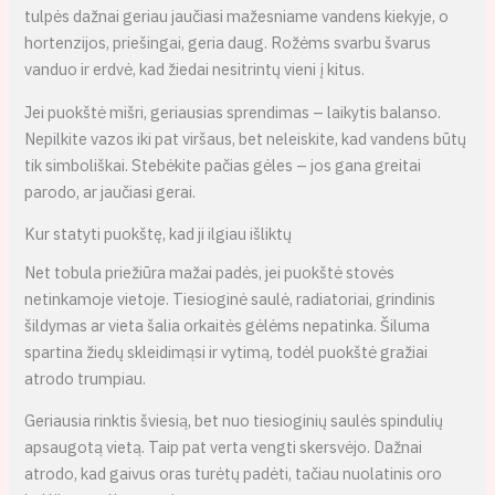
tulpės dažnai geriau jaučiasi mažesniame vandens kiekyje, o
hortenzijos, priešingai, geria daug. Rožėms svarbu švarus
vanduo ir erdvė, kad žiedai nesitrintų vieni į kitus.
Jei puokštė mišri, geriausias sprendimas – laikytis balanso.
Nepilkite vazos iki pat viršaus, bet neleiskite, kad vandens būtų
tik simboliškai. Stebėkite pačias gėles – jos gana greitai
parodo, ar jaučiasi gerai.
Kur statyti puokštę, kad ji ilgiau išliktų
Net tobula priežiūra mažai padės, jei puokštė stovės
netinkamoje vietoje. Tiesioginė saulė, radiatoriai, grindinis
šildymas ar vieta šalia orkaitės gėlėms nepatinka. Šiluma
spartina žiedų skleidimąsi ir vytimą, todėl puokštė gražiai
atrodo trumpiau.
Geriausia rinktis šviesią, bet nuo tiesioginių saulės spindulių
apsaugotą vietą. Taip pat verta vengti skersvėjo. Dažnai
atrodo, kad gaivus oras turėtų padėti, tačiau nuolatinis oro