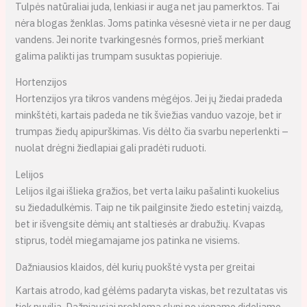
Tulpės natūraliai juda, lenkiasi ir auga net jau pamerktos. Tai
nėra blogas ženklas. Joms patinka vėsesnė vieta ir ne per daug
vandens. Jei norite tvarkingesnės formos, prieš merkiant
galima palikti jas trumpam susuktas popieriuje.
Hortenzijos
Hortenzijos yra tikros vandens mėgėjos. Jei jų žiedai pradeda
minkštėti, kartais padeda ne tik šviežias vanduo vazoje, bet ir
trumpas žiedų apipurškimas. Vis dėlto čia svarbu neperlenkti –
nuolat drėgni žiedlapiai gali pradėti ruduoti.
Lelijos
Lelijos ilgai išlieka gražios, bet verta laiku pašalinti kuokelius
su žiedadulkėmis. Taip ne tik pailginsite žiedo estetinį vaizdą,
bet ir išvengsite dėmių ant staltiesės ar drabužių. Kvapas
stiprus, todėl miegamajame jos patinka ne visiems.
Dažniausios klaidos, dėl kurių puokštė vysta per greitai
Kartais atrodo, kad gėlėms padaryta viskas, bet rezultatas vis
tiek nuvilia. Dažniausiai problema slypi ne viename dideliame