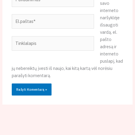
savo
interneto
El.paštas*
naršyklėje
išsaugoti
vardą, el.
Tinklalapis
pašto
adresą ir
interneto
puslapį, kad
jų nebereiktų įvesti iš naujo, kai kitą kartą vėl norėsiu
parašyti komentarą.