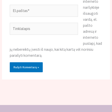
interneto
El.paštas*
naršyklėje
išsaugoti
vardą, el.
Tinklalapis
pašto
adresą ir
interneto
puslapį, kad
jų nebereiktų įvesti iš naujo, kai kitą kartą vėl norėsiu
parašyti komentarą.