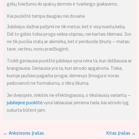
gėlių šviežumo iki spalvų dermės ir tvarkingo įpakavimo.
Kai puokštė tampa daugiau nei dovana
Jubiliejus dažnai pažymi ne tik metus, bet ir visą nueitą kelią.
Dėl to gėlės tokia proga veikia stipriau, nei kartais tikimasi. Jos
ne tik puošia stalą ar akimirką, bet ir perduoda žinutę – matau
tave, vertinu, noriu pradžiuginti.
Todėl geriausia puokštė jubiliejui vyrui nėra ta, kuri didžiausia ar
brangiausia. Geriausia yra ta, kuri atrodo apgalvota. Tokia,
kurioje jaučiasi pagarba progai, dėmesys žmogui ir noras
padovanoti ne formalumą, o tikrą šilumą.
Jei dvejojate, rinkitės ne efektingiausią, o tiksliausią variantą –
jubiliejinė puokštė
vyrui labiausiai įsimena tada, kai atrodo lyg
sukurta būtent jam.
←
Ankstesnis Įrašas
Kitas Įrašas
→