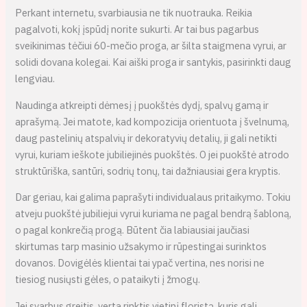
Perkant internetu, svarbiausia ne tik nuotrauka. Reikia
pagalvoti, kokį įspūdį norite sukurti. Ar tai bus pagarbus
sveikinimas tėčiui 60-mečio proga, ar šilta staigmena vyrui, ar
solidi dovana kolegai. Kai aiški proga ir santykis, pasirinkti daug
lengviau.
Naudinga atkreipti dėmesį į puokštės dydį, spalvų gamą ir
aprašymą. Jei matote, kad kompozicija orientuota į švelnumą,
daug pastelinių atspalvių ir dekoratyvių detalių, ji gali netikti
vyrui, kuriam ieškote jubiliejinės puokštės. O jei puokštė atrodo
struktūriška, santūri, sodrių tonų, tai dažniausiai gera kryptis.
Dar geriau, kai galima paprašyti individualaus pritaikymo. Tokiu
atveju puokštė jubiliejui vyrui kuriama ne pagal bendrą šabloną,
o pagal konkrečią progą. Būtent čia labiausiai jaučiasi
skirtumas tarp masinio užsakymo ir rūpestingai surinktos
dovanos. Dovigėlės klientai tai ypač vertina, nes norisi ne
tiesiog nusiųsti gėles, o pataikyti į žmogų.
Jei svarbus greitis, verta rinktis vietinį floristą, kuris gali