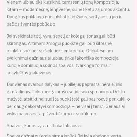
Vienam labiau tiks klasikinė, tamsesnių tonų kompozicija,
kitam – modernesnė, lengvesnė, su netikėtu žalumos akcentu.
Daug kas priklauso nuo jubiliato amžiaus, santykio su juo ir
pačios šventės pobūdžio.
Jei sveikinate tėtį, vyrą, senelį ar kolegą, tonas gali būti
skirtingas. Artimam žmogui puokštė gali būti šiltesnė,
minkštesnė, net su šiek tiek sentimentų. Oficialesniam
sveikinimui dažniausiai labiau tinka lakoniška kompozicija,
kurioje dominuoja sodrios spalvos, tvarkinga forma ir
kokybiškas įpakavimas.
Dar vienas svarbus dalykas – jubiliejus paprastai nėra eilinis
gimtadienis. Tokia proga prašo solidesnio sprendimo. Dėl to
mažytė, atsitiktinai surišta puokštelė gali pasirodyti per kukli, o
per daug dekoratyvi kompozicija – ne visai į temą. Geriausiai
veikia balansas tarp šventiškumo ir subtilumo.
Spalvos, kurios vyrams tinka labiausiai
Spalva dažnai nulemia pirmą įspūdį. Jei kyla abejonė, verta