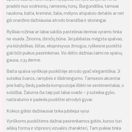
pradėti nuo sodresnių, ramesnių tonų. Burgundiška, tamsiai
raudona, balta, kreminė, žalia, mėlyno atspalvio detalės ar net
gili oranžinė dažniausiai atrodo brandžiai ir skoningai.
Ryškiai rožiniai ar labai saldūs pasteliniai deriniai vyrams tinka
ne visada. Žinoma, išimčių būna. Jei jubiliatas mėgsta spalvas,
yra kūrybiškas, šiltas, ekspresyvus žmogus, ryškesnė puokštė
gali būti puikus pasirinkimas. Vis dėlto dažniau laimi ne spalvų
gausa, o jų dermė.
Balta spalva vyriškoje puokštėje atrodo ypač elegantiškai. Ji
suteikia švaros, ramybės ir iškilmingumo. Tamsesni akcentai
prie baltų žiedų padeda kompozicijai išlikti ne sentimentaliai, o
solidžiai. Žaluma čia taip pat labai svarbi – ji suteikia gylio,
natūralumo ir padeda puokštei atrodyti gyvai.
Kokios gėlės dažniausiai tinka jubiliejui vyrui
Vyriškoms puokštėms dažnai pasirenkamos gėlės, kurios turi
aiškią formą ir stipresnį vizualinį charakterį. Tam puikiai tinka