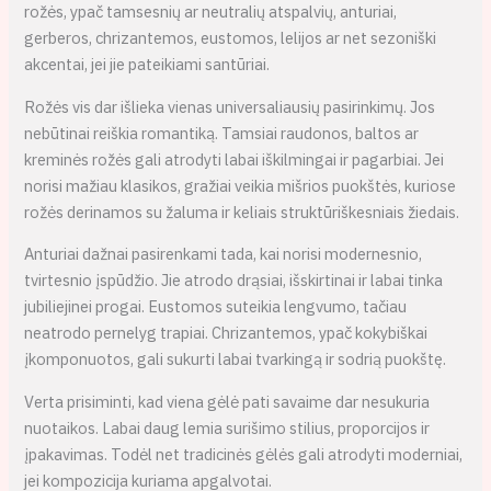
rožės, ypač tamsesnių ar neutralių atspalvių, anturiai,
gerberos, chrizantemos, eustomos, lelijos ar net sezoniški
akcentai, jei jie pateikiami santūriai.
Rožės vis dar išlieka vienas universaliausių pasirinkimų. Jos
nebūtinai reiškia romantiką. Tamsiai raudonos, baltos ar
kreminės rožės gali atrodyti labai iškilmingai ir pagarbiai. Jei
norisi mažiau klasikos, gražiai veikia mišrios puokštės, kuriose
rožės derinamos su žaluma ir keliais struktūriškesniais žiedais.
Anturiai dažnai pasirenkami tada, kai norisi modernesnio,
tvirtesnio įspūdžio. Jie atrodo drąsiai, išskirtinai ir labai tinka
jubiliejinei progai. Eustomos suteikia lengvumo, tačiau
neatrodo pernelyg trapiai. Chrizantemos, ypač kokybiškai
įkomponuotos, gali sukurti labai tvarkingą ir sodrią puokštę.
Verta prisiminti, kad viena gėlė pati savaime dar nesukuria
nuotaikos. Labai daug lemia surišimo stilius, proporcijos ir
įpakavimas. Todėl net tradicinės gėlės gali atrodyti moderniai,
jei kompozicija kuriama apgalvotai.