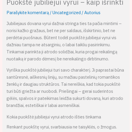
Puokštė jubiliejui vyrui – kaip išrinkti
Parašykite komentarą
/
Uncategorized
/ Autorius
Jubiliejaus dovana vyrui dažnai stringa ties ta pačia mintimi –
norisi kažko gražaus, bet ne per saldaus, išskirtinio, bet ne
perdėtai puošnaus. Būtent todėl puokštė jubiliejui vyrui vis
dažniau tampa ne atsarginiu, o labai taikliu pasirinkimu.
Tinkamai parinkta ji atrodo solidžiai, kuria progai reikalingą
nuotaiką ir parodo dėmesį be nereikalingo dirbtinumo.
Vyriška puokštė jubiliejui turi savo charakterį. Ji paprastai būna
santūresnė, aiškesnių linijų, su mažiau pastelinių romantikos
ženklų ir daugiau struktūros. Tai nereiškia, kad tokia puokštė
turi būti griežta ar nuobodi. Priešingai – gerai suderintos
gėlės, spalvos ir pateikimas leidžia sukurti dovaną, kuri atrodo
brandžiai, estetiškai ir labai asmeniškai.
Kokia puokštė jubiliejui vyrui atrodo išties tinkama
Renkant puokštę vyrui, svarbiausia ne taisyklės, o žmogus.