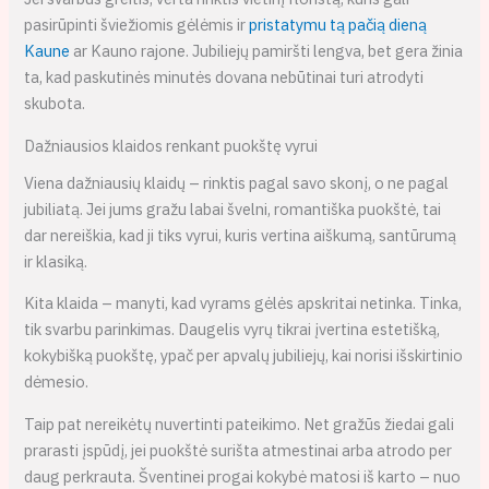
pasirūpinti šviežiomis gėlėmis ir
pristatymu tą pačią dieną
Kaune
ar Kauno rajone. Jubiliejų pamiršti lengva, bet gera žinia
ta, kad paskutinės minutės dovana nebūtinai turi atrodyti
skubota.
Dažniausios klaidos renkant puokštę vyrui
Viena dažniausių klaidų – rinktis pagal savo skonį, o ne pagal
jubiliatą. Jei jums gražu labai švelni, romantiška puokštė, tai
dar nereiškia, kad ji tiks vyrui, kuris vertina aiškumą, santūrumą
ir klasiką.
Kita klaida – manyti, kad vyrams gėlės apskritai netinka. Tinka,
tik svarbu parinkimas. Daugelis vyrų tikrai įvertina estetišką,
kokybišką puokštę, ypač per apvalų jubiliejų, kai norisi išskirtinio
dėmesio.
Taip pat nereikėtų nuvertinti pateikimo. Net gražūs žiedai gali
prarasti įspūdį, jei puokštė surišta atmestinai arba atrodo per
daug perkrauta. Šventinei progai kokybė matosi iš karto – nuo