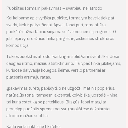
Puokštės forma ir įpakavimas – svarbiau, nei atrodo
Kai kalbame apie vyrišką puokštę, forma yra beveik tiek pat
svarbi, kiek ir patys žiedai. Apvali, labai puri, romantiška
puokštė dažnai labiau siejama su švelnesnėmis progomis. O
jubiliejui vyrui dažniau tinka pailgesnė, aiškesnės struktūros
kompozicija.
Tokios puokštės atrodo tvarkingai, solidžiai ir šventiškai. Jose
daugiau ritmo, mažiau atsitiktinumo. Tai ypač tinka jubiliejams,
kuriuose dalyvauja kolegos, šeima, verslo partneriai ar
platesnis artimųjų ratas.
Įpakavimas turėtų papildyti, o ne užgožti. Matinis popierius,
natūralūs tonai, tamsesni akcentai, kokybiška juostelė – visa
tai kuria estetiką be pertekliaus. Blizgūs, labai margi ar
pernelyg puošnūs sprendimai vyrų puokštėse dažniausiai
atrodo mažiau subtiliai.
Kada verta rinktis ne tik gėles