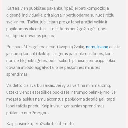
Kartais vien puokštės pakanka. Ypač jei pati kompozicija
didesnė, individualiai pritaikyta ir perduodama su nuoširdžiu
sveikinimu. Tačiau jubiliejaus proga labai gražiai veikia ir
papildomas akcentas – toks, kuris neužgožia gėlių, bet
sustiprina dovanos jausmą.
Prie puokštės galima derinti kvapnią žvakę,
namų kvapą
ar kitą
jaukumą kuriantį daiktą. Tai geras pasirinkimas tiems, kurie
nori ne tik įteikti gėles, bet ir sukurti pilnesnę emociją. Tokia
dovana atrodo apgalvota, o ne paskutinės minutės
sprendimas.
Vis dėlto čia svarbu saikas. Jei vyras vertina minimalizmą,
užteks vienos estetiškos puokštės ir trumpo palinkėjimo. Jei
mėgsta jaukius namų akcentus, papildoma detalė gali tapti
labai taikliu priedu. Kaip ir visur, geriausias sprendimas
priklauso nuo žmogaus.
Kaip pasirinkti, jei užsakote internetu